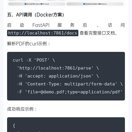
五、API调用（Docker方案）
启动FastAPI服务后，访问
查看完整接口文档。
http://localhost:7861/docs
解析PDF的curl示例：
curl -X 'POST' \

  'http://localhost:7861/parse' \

  -H 'accept: application/json' \

  -H 'Content-Type: multipart/form-data' \

  -F 'file=@demo.pdf;type=application/pdf'
成功响应示例：
{
