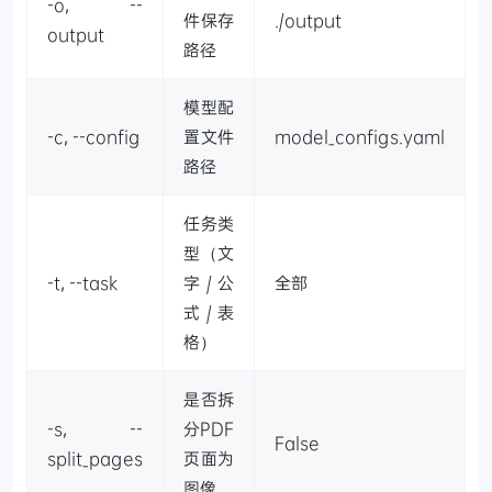
-o, --
件保存
./output
output
路径
模型配
-c, --config
置文件
model_configs.yaml
路径
任务类
型（文
-t, --task
字/公
全部
式/表
格）
是否拆
-s, --
分PDF
False
split_pages
页面为
图像