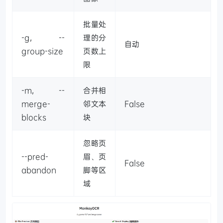
批量处
-g, --
理的分
自动
group-size
页数上
限
-m, --
合并相
merge-
邻文本
False
blocks
块
忽略页
--pred-
眉、页
False
abandon
脚等区
域