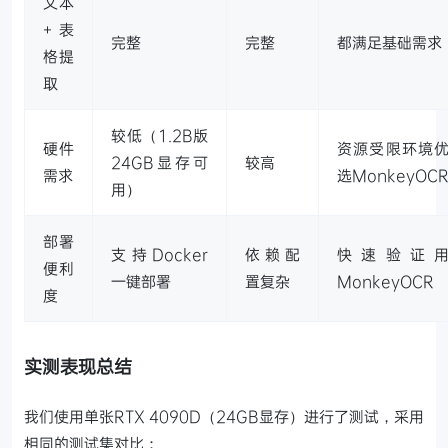
文本
+表
完整
完整
都满足基础需求
格提
取
较低（1.2B版
硬件
资源受限环境
24GB显存可
较高
需求
选MonkeyOC
用）
部署
支持Docker
依赖配
快速验证
便利
一键部署
置复杂
MonkeyOCR
度
实测表现总结
我们使用单张RTX 4090D（24GB显存）进行了测试，采用
相同的测试集对比：