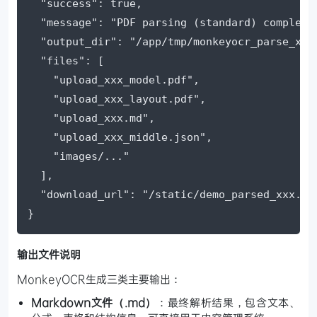
  "success": true,

  "message": "PDF parsing (standard) completed
  "output_dir": "/app/tmp/monkeyocr_parse_xxx"
  "files": [

    "upload_xxx_model.pdf",

    "upload_xxx_layout.pdf",

    "upload_xxx.md",

    "upload_xxx_middle.json",

    "images/..."

  ],

  "download_url": "/static/demo_parsed_xxx.zip
}
输出文件说明
MonkeyOCR生成三类主要输出：
Markdown文件（.md）
：最终解析结果，包含文本、