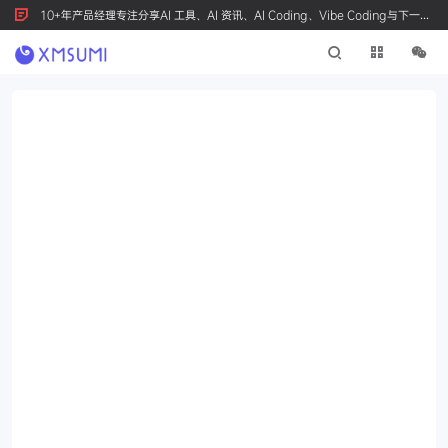
10+年产品经理专注分享AI 工具、AI 资讯、AI Coding、Vibe Coding与下一代
产品创新，按 Ctrl+D 收藏我们