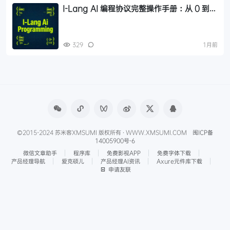
I-Lang AI 编程协议完整操作手册：从 0 到上
线变现，10 款免费工具链实战指南
329
1月前
©2015-2024 苏米客XMSUMI 版权所有 · WWW.XMSUMI.COM
闽ICP备
14005900号-6
微信文章助手
程序库
免费影视APP
免费字体下载
产品经理导航
爱克硕儿
产品经理AI资讯
Axure元件库下载
申请友联