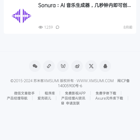
Sonura：AI 音乐生成器，几秒钟内即可创作
免版税的循环、旋律、人声和完整曲目
1239
8月前
©2015-2024 苏米客XMSUMI 版权所有 · WWW.XMSUMI.COM
闽ICP备
14005900号-6
微信文章助手
程序库
免费影视APP
免费字体下载
产品经理导航
爱克硕儿
产品经理AI资讯
Axure元件库下载
申请友联