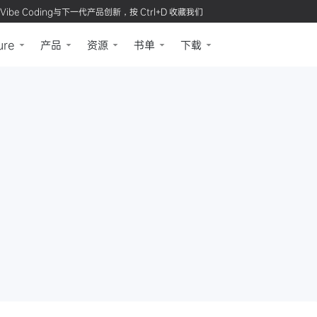
Vibe Coding与下一代产品创新，按 Ctrl+D 收藏我们
ure
产品
资源
书单
下载