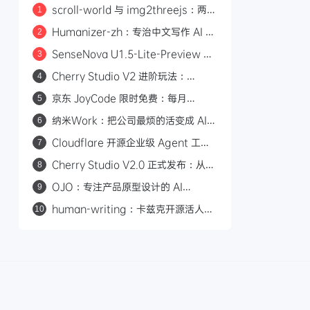
scroll-world 与 img2threejs：两个
1
炫酷的 GitHub 开源项目，让 AI 帮你
Humanizer-zh：专治中文写作 AI 味
2
做网页和 3D 模型
的开源 Skill，14.6k Star
SenseNova U1.5-Lite-Preview 开
3
源：8B 轻量级统一多模态模型，支持
Cherry Studio V2 进阶玩法：
4
4K 图像生成与编辑
Agent 自主执行、MCP 集成与 Skill
京东 JoyCode 限时免费：每月
5
生态
10000 积分，支持 GLM-5.1 等多款
纳米Work：把公司最烦的活变成 AI
6
大模型
专家，一人公司也能组建 AI 班子
Cloudflare 开源企业级 Agent 工作
7
平台 Cloudflare OS
Cherry Studio V2.0 正式发布：从
8
AI 聊天客户端到 Agent 自主执行的全
OJO：专注产品原型设计的 AI
9
能工作站
Agent，一句话生成可交互原型
human-writing：卡兹克开源活人感
10
写作 Skill，从材料到推进消除 AI 味