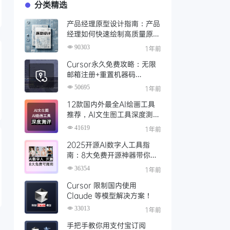
分类精选
产品经理原型设计指南：产品
经理如何快速绘制高质量原
型？（附步骤与资源）
90303
1年前
Cursor永久免费攻略：无限
邮箱注册+重置机器码
+Cursor试用期重置工具实现
50695
1年前
永久免费使用
12款国内外最全AI绘画工具
推荐，AI文生图工具深度测评
与场景化对比
41619
1年前
2025开源AI数字人工具指
南：8大免费开源神器带你免
费解锁可商用的AI数字人
36354
1年前
Cursor 限制国内使用
Claude 等模型解决方案！
33013
1年前
手把手教你用支付宝订阅