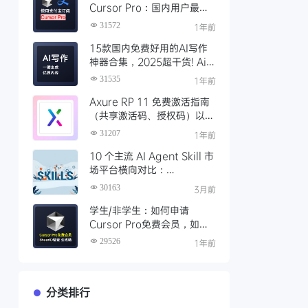
Cursor Pro：国内用户最全
开通教程（附取消自动扣费）
31572
1年前
15款国内免费好用的AI写作
神器合集，2025超干货! Ai
写作工具推荐，支持论文长文
31535
1年前
Axure RP 11 免费激活指南
（共享激活码、授权码）以及
永久激活方法分享
31207
1年前
10 个主流 AI Agent Skill 市
场平台横向对比：
Clawhub、Skillsmp、
30163
3月前
SkillHub 哪家强？
学生/非学生：如何申请
Cursor Pro免费会员，如何
通过SheerID验证快速激活全
29526
1年前
攻略
分类排行