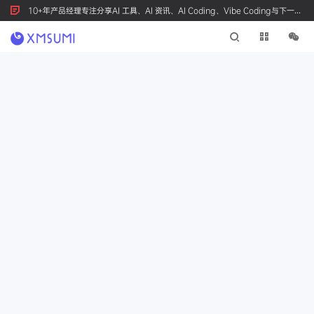
10+年产品经理专注分享AI 工具、AI 资讯、AI Coding、Vibe Coding与下一代
产品创新，按 Ctrl+D 收藏我们