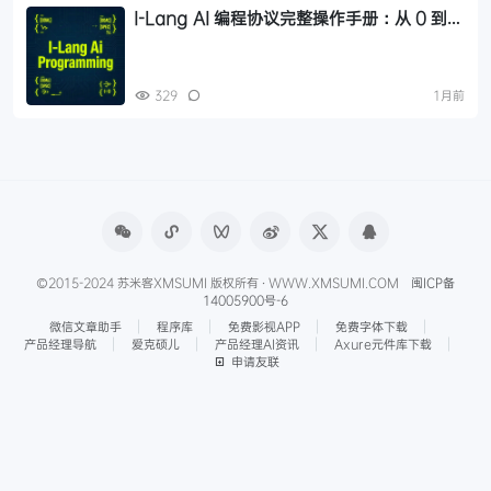
I-Lang AI 编程协议完整操作手册：从 0 到上
线变现，10 款免费工具链实战指南
329
1月前
©2015-2024 苏米客XMSUMI 版权所有 · WWW.XMSUMI.COM
闽ICP备
14005900号-6
微信文章助手
程序库
免费影视APP
免费字体下载
产品经理导航
爱克硕儿
产品经理AI资讯
Axure元件库下载
申请友联