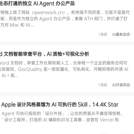
打通的独立 AI Agent 办公产品
悄上线了网站（qwenwork.cn）。和传闻不同的是，它既不是取代
，而是作为独立的 Agent 办公产品，隶属 ATH 部门，并打通了钉
对 Mac 和 W…
1周前
AI最新动态
Word 文档智能审查平台，AI 质检+可视化分析
Word 文档时，审查工作长期依赖人工，光审核一个企业的服务合同可
出现漏洞。DocQuality 是一款轻量化、可私有化、开箱即用的开源 AI
I + 规…
1周前
AI开源项目
s：将 Apple 设计风格蒸馏为 AI 可执行的 Skill，14.4K Star
 Agent 可执行规则的「设计外挂」，让你的界面从平庸变得惊艳。
s 是专为「设计工程师」打造的 AI 辅助知识与工具集，由曾在 Vercel 和