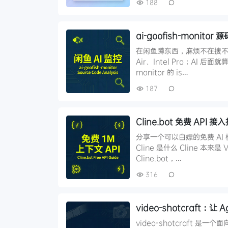
188
ai-goofish-monit
在闲鱼蹲东西，麻烦不在搜不到，
Air、Intel Pro；AI 
monitor 的 is…
187
Cline.bot 免费 A
分享一个可以白嫖的免费 AI
Cline 是什么 Cline 本来
Cline.bot，…
316
video-shotcraft：
video-shotcraft 是一个