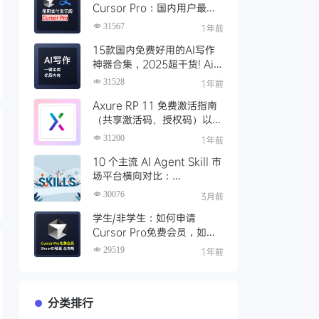
Cursor Pro：国内用户最全
开通教程（附取消自动扣费）
31567
1年前
15款国内免费好用的AI写作
神器合集，2025超干货! Ai
写作工具推荐，支持论文长文
31528
1年前
Axure RP 11 免费激活指南
（共享激活码、授权码）以及
永久激活方法分享
31200
1年前
10 个主流 AI Agent Skill 市
场平台横向对比：
Clawhub、Skillsmp、
30076
3月前
SkillHub 哪家强？
学生/非学生：如何申请
Cursor Pro免费会员，如何
通过SheerID验证快速激活全
29519
1年前
攻略
分类排行