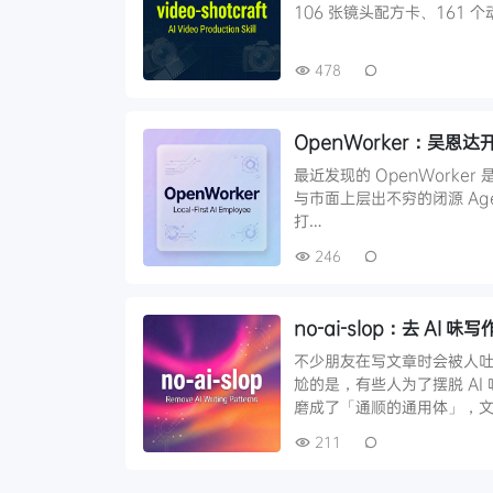
106 张镜头配方卡、161 个
478
OpenWorker：吴恩
最近发现的 OpenWorker 
与市面上层出不穷的闭源 Agent
打…
246
no-ai-slop：去 AI 味写
不少朋友在写文章时会被人吐
尬的是，有些人为了摆脱 AI 
磨成了「通顺的通用体」，文
211