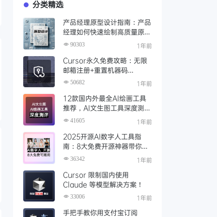
分类精选
产品经理原型设计指南：产品
经理如何快速绘制高质量原
型？（附步骤与资源）
90303
1年前
Cursor永久免费攻略：无限
邮箱注册+重置机器码
+Cursor试用期重置工具实现
50682
1年前
永久免费使用
12款国内外最全AI绘画工具
推荐，AI文生图工具深度测评
与场景化对比
41605
1年前
2025开源AI数字人工具指
南：8大免费开源神器带你免
费解锁可商用的AI数字人
36342
1年前
Cursor 限制国内使用
Claude 等模型解决方案！
33006
1年前
手把手教你用支付宝订阅