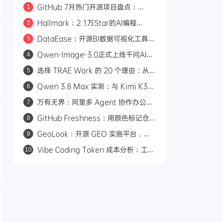
GitHub 7月热门开源项目盘点：
1
Hallmark、Orca、Strix 等 17 个值
Hallmark：2.1万Star的AI编程
2
得关注的项目
Skill，57道检测关卡告别AI味前端页
DataEase：开源BI数据可视化工具，
3
面设计
拖拽制图+Apache Doris加速查询，
Qwen-Image-3.0正式上线千问AI平
4
支持多数据源
台：Arena.ai文生图榜单国内第一，
选择 TRAE Work 的 20 个理由：从
5
4.5k token复杂版面一次生成
打开即用到安全兜底的 AI 生产力平台
Qwen 3.8 Max 实测：与 Kimi K3
6
三场景对比，工程严谨度更胜一筹
万有无界：阿里多 Agent 协作办公平
7
台，从目标到交付的全流程拆解
GitHub Freshness：用颜色标记仓
8
库文件更新时间，一眼判断项目活跃度
GeoLook：开源 GEO 实施平台，打
9
通 AI 引擎品牌曝光全流程
Vibe Coding Token 成本分析：工具
10
调用与推理占了 76% 的输出开销