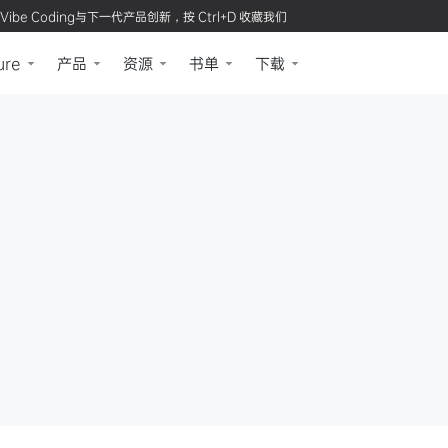
Vibe Coding与下一代产品创新，按 Ctrl+D 收藏我们
ure
产品
资源
书单
下载