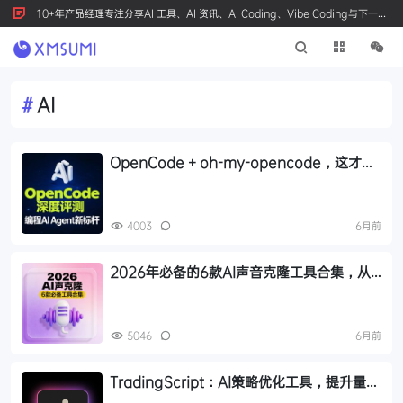
10+年产品经理专注分享AI 工具、AI 资讯、AI Coding、Vibe Coding与下一代
产品创新，按 Ctrl+D 收藏我们
#
AI
OpenCode + oh-my-opencode，这才是
编程AI Agent该有的样子
4003
6月前
2026年必备的6款AI声音克隆工具合集，从
免费到本地化部署的完整指南
5046
6月前
TradingScript：AI策略优化工具，提升量化
交易策略的编写、回测与执行效率