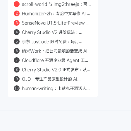
scroll-world 与 img2threejs：两个
1
炫酷的 GitHub 开源项目，让 AI 帮你
Humanizer-zh：专治中文写作 AI 味
2
做网页和 3D 模型
的开源 Skill，14.6k Star
SenseNova U1.5-Lite-Preview 开
3
源：8B 轻量级统一多模态模型，支持
Cherry Studio V2 进阶玩法：
4
4K 图像生成与编辑
Agent 自主执行、MCP 集成与 Skill
京东 JoyCode 限时免费：每月
5
生态
10000 积分，支持 GLM-5.1 等多款
纳米Work：把公司最烦的活变成 AI
6
大模型
专家，一人公司也能组建 AI 班子
Cloudflare 开源企业级 Agent 工作
7
平台 Cloudflare OS
Cherry Studio V2.0 正式发布：从
8
AI 聊天客户端到 Agent 自主执行的全
OJO：专注产品原型设计的 AI
9
能工作站
Agent，一句话生成可交互原型
human-writing：卡兹克开源活人感
10
写作 Skill，从材料到推进消除 AI 味