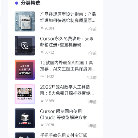
分类精选
产品经理原型设计指南：产品
经理如何快速绘制高质量原
型？（附步骤与资源）
90304
1年前
Cursor永久免费攻略：无限
邮箱注册+重置机器码
+Cursor试用期重置工具实现
50712
1年前
永久免费使用
12款国内外最全AI绘画工具
推荐，AI文生图工具深度测评
与场景化对比
41632
1年前
2025开源AI数字人工具指
南：8大免费开源神器带你免
费解锁可商用的AI数字人
36369
1年前
Cursor 限制国内使用
Claude 等模型解决方案！
33028
1年前
手把手教你用支付宝订阅