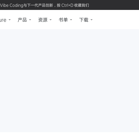
Vibe Coding与下一代产品创新，按 Ctrl+D 收藏我们
ure
产品
资源
书单
下载