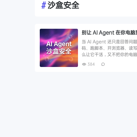
#
沙盒安全
别让 AI Agent 在
当 AI Agent 还只是回答
码、跑脚本、开浏览器、读
么让它干活，又不把你的电脑
384