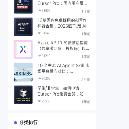
Cursor Pro：国内用户最全
开通教程（附取消自动扣费）
31602
1年前
15款国内免费好用的AI写作
神器合集，2025超干货! Ai
写作工具推荐，支持论文长文
31548
1年前
Axure RP 11 免费激活指南
（共享激活码、授权码）以及
永久激活方法分享
31219
1年前
10 个主流 AI Agent Skill 市
场平台横向对比：
Clawhub、Skillsmp、
30302
3月前
SkillHub 哪家强？
学生/非学生：如何申请
Cursor Pro免费会员，如何
通过SheerID验证快速激活全
29539
1年前
攻略
分类排行