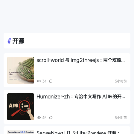
#
开源
scroll-world 与 img2threejs：两个炫酷的
GitHub 开源项目，让 AI 帮你做网页和 3D
模型
34
5小时前
Humanizer-zh：专治中文写作 AI 味的开源
Skill，14.6k Star
45
5小时前
SenseNova U1.5-Lite-Preview 开源：