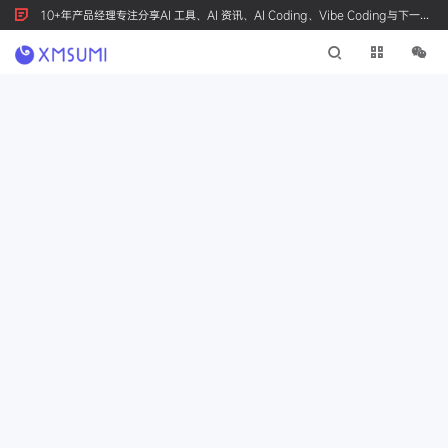
10+年产品经理专注分享AI 工具、AI 资讯、AI Coding、Vibe Coding与下一代
产品创新，按 Ctrl+D 收藏我们