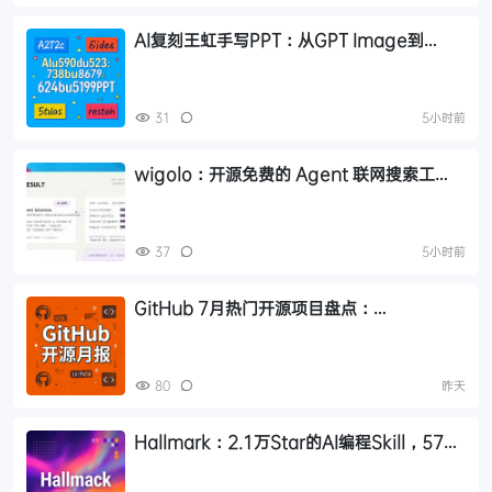
AI复刻王虹手写PPT：从GPT Image到
HTML完整方案，附开源Skill
31
5小时前
wigolo：开源免费的 Agent 联网搜索工
具，零成本替代 Tavily/Exa
37
5小时前
GitHub 7月热门开源项目盘点：
Hallmark、Orca、Strix 等 17 个值得关注
的项目
80
昨天
Hallmark：2.1万Star的AI编程Skill，57道
检测关卡告别AI味前端页面设计