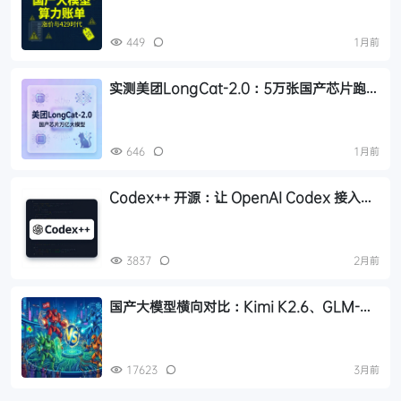
449
1月前
实测美团LongCat-2.0：5万张国产芯片跑出
的万亿参数MoE大模型
646
1月前
Codex++ 开源：让 OpenAI Codex 接入国
产大模型，告别 ChatGPT 订阅
3837
2月前
国产大模型横向对比：Kimi K2.6、GLM-
5.1、Qwen3、MiniMax M2 四大模型选型
指南
17623
3月前