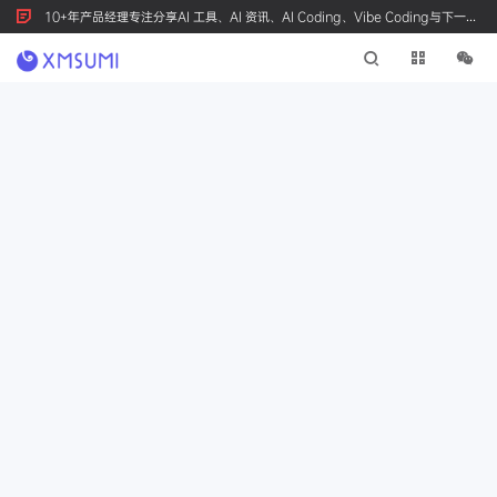
10+年产品经理专注分享AI 工具、AI 资讯、AI Coding、Vibe Coding与下一代
产品创新，按 Ctrl+D 收藏我们