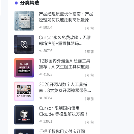
分类精选
产品经理原型设计指南：产品
经理如何快速绘制高质量原
型？（附步骤与资源）
90304
1年前
Cursor永久免费攻略：无限
邮箱注册+重置机器码
+Cursor试用期重置工具实现
50705
1年前
永久免费使用
12款国内外最全AI绘画工具
推荐，AI文生图工具深度测评
与场景化对比
41628
1年前
2025开源AI数字人工具指
南：8大免费开源神器带你免
费解锁可商用的AI数字人
36364
1年前
Cursor 限制国内使用
Claude 等模型解决方案！
33021
1年前
手把手教你用支付宝订阅