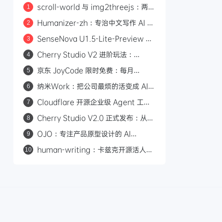
scroll-world 与 img2threejs：两个
1
炫酷的 GitHub 开源项目，让 AI 帮你
Humanizer-zh：专治中文写作 AI 味
2
做网页和 3D 模型
的开源 Skill，14.6k Star
SenseNova U1.5-Lite-Preview 开
3
源：8B 轻量级统一多模态模型，支持
Cherry Studio V2 进阶玩法：
4
4K 图像生成与编辑
Agent 自主执行、MCP 集成与 Skill
京东 JoyCode 限时免费：每月
5
生态
10000 积分，支持 GLM-5.1 等多款
纳米Work：把公司最烦的活变成 AI
6
大模型
专家，一人公司也能组建 AI 班子
Cloudflare 开源企业级 Agent 工作
7
平台 Cloudflare OS
Cherry Studio V2.0 正式发布：从
8
AI 聊天客户端到 Agent 自主执行的全
OJO：专注产品原型设计的 AI
9
能工作站
Agent，一句话生成可交互原型
human-writing：卡兹克开源活人感
10
写作 Skill，从材料到推进消除 AI 味