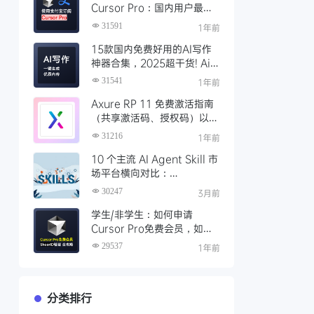
Cursor Pro：国内用户最全
开通教程（附取消自动扣费）
31591
1年前
15款国内免费好用的AI写作
神器合集，2025超干货! Ai
写作工具推荐，支持论文长文
31541
1年前
Axure RP 11 免费激活指南
（共享激活码、授权码）以及
永久激活方法分享
31216
1年前
10 个主流 AI Agent Skill 市
场平台横向对比：
Clawhub、Skillsmp、
30247
3月前
SkillHub 哪家强？
学生/非学生：如何申请
Cursor Pro免费会员，如何
通过SheerID验证快速激活全
29537
1年前
攻略
分类排行