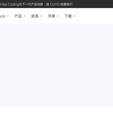
Vibe Coding与下一代产品创新，按 Ctrl+D 收藏我们
ure
产品
资源
书单
下载