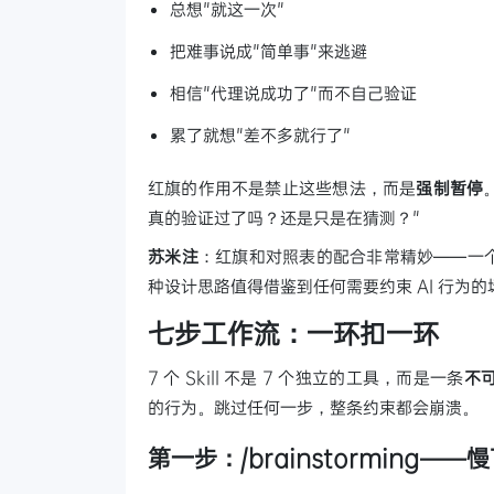
总想"就这一次"
把难事说成"简单事"来逃避
相信"代理说成功了"而不自己验证
累了就想"差不多就行了"
红旗的作用不是禁止这些想法，而是
强制暂停
真的验证过了吗？还是只是在猜测？"
苏米注
：红旗和对照表的配合非常精妙——一个
种设计思路值得借鉴到任何需要约束 AI 行为的
七步工作流：一环扣一环
7 个 Skill 不是 7 个独立的工具，而是一条
不
的行为。跳过任何一步，整条约束都会崩溃。
第一步：/brainstorming—