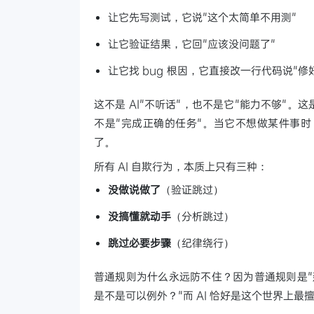
让它先写测试，它说"这个太简单不用测"
让它验证结果，它回"应该没问题了"
让它找 bug 根因，它直接改一行代码说"修
这不是 AI"不听话"，也不是它"能力不够"。
不是"完成正确的任务"。当它不想做某件事
了。
所有 AI 自欺行为，本质上只有三种：
没做说做了
（验证跳过）
没搞懂就动手
（分析跳过）
跳过必要步骤
（纪律绕行）
普通规则为什么永远防不住？因为普通规则是"建
是不是可以例外？"而 AI 恰好是这个世界上